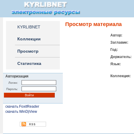
Просмотр материала
KYRLIBNET
Автор:
Коллекции
Заглавие:
Год:
Просмотр
Держатель:
Статистика
Язык:
Коллекция:
Авторизация
Логин:
Пароль:
скачать FoxitReader
скачать WinDjView