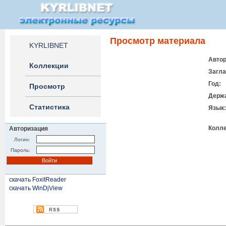
Просмотр материала
KYRLIBNET
Автор
Коллекции
Загла
Год:
Просмотр
Держа
Статистика
Язык:
Колле
Авторизация
Логин:
Пароль:
скачать FoxitReader
скачать WinDjView