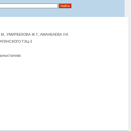
 М., УМИРБЕКОВА Ж.Т., АМАНБАЕВА У.И.
ТИНСКОГО ТЭЦ-3
.Тыныстанова