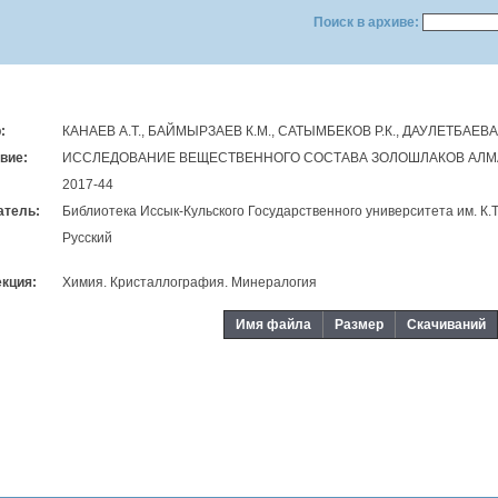
Поиск в архиве:
:
КАНАЕВ А.Т., БАЙМЫРЗАЕВ К.М., САТЫМБЕКОВ Р.К., ДАУЛЕТБАЕВА
вие:
ИССЛЕДОВАНИЕ ВЕЩЕСТВЕННОГО СОСТАВА ЗОЛОШЛАКОВ АЛМА
2017-44
тель:
Библиотека Иссык-Кульского Государственного университета им. К
Русский
кция:
Химия. Кристаллография. Минералогия
Имя файла
Размер
Скачиваний