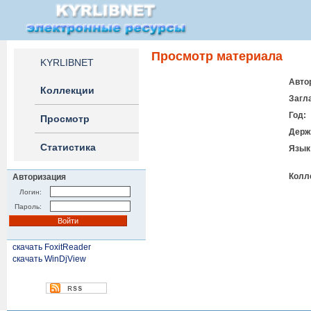
Просмотр материала
KYRLIBNET
Авто
Коллекции
Загл
Год:
Просмотр
Держ
Статистика
Язык
Колл
Авторизация
Логин:
Пароль:
скачать FoxitReader
скачать WinDjView