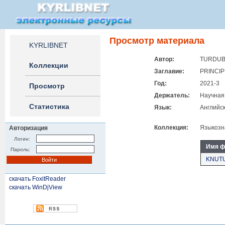
Просмотр материала
KYRLIBNET
Автор:
TURDUBA
Коллекции
Заглавие:
PRINCI
Год:
2021-3
Просмотр
Держатель:
Научная
Статистика
Язык:
Английс
Коллекция:
Языкозн
Авторизация
Логин:
Имя ф
Пароль:
KNUTU
скачать FoxitReader
скачать WinDjView