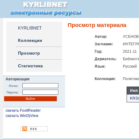
Просмотр материала
KYRLIBNET
Автор:
УСЕНОВ 
Коллекции
Заглавие:
ИНТЕГР
Год:
2021-11
Просмотр
Держатель:
Библиоте
Статистика
Язык:
Русский
Коллекция:
Политик
Авторизация
Логин:
Имя
Пароль:
KRSU
скачать FoxitReader
скачать WinDjView