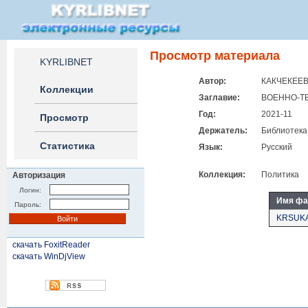
Просмотр материала
KYRLIBNET
Автор:
КАКЧЕКЕЕВ 
Коллекции
Заглавие:
ВОЕННО-Т
Год:
2021-11
Просмотр
Держатель:
Библиотека
Статистика
Язык:
Русский
Коллекция:
Политика
Авторизация
Логин:
Имя фа
Пароль:
KRSUKA
скачать FoxitReader
скачать WinDjView