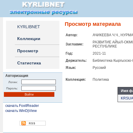
Просмотр материала
KYRLIBNET
Автор:
АЧИКЕЕВА Ч.Ч., НУРМА
Коллекции
РАЗВИТИЕ АЙЫЛ-ОКМ
Заглавие:
РЕСПУБЛИКЕ
Просмотр
Год:
2021-11
Держатель:
Библиотека Кыргызско-
Статистика
Язык:
Русский
Авторизация
Коллекция:
Политика
Логин:
Пароль:
Имя ф
KRSUA
скачать FoxitReader
скачать WinDjView