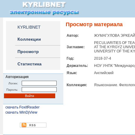
Просмотр материала
KYRLIBNET
Автор:
ЖУМАГУЛОВА ЭРКЕА
Коллекции
PECULIARITIES OF TE
Заглавие:
AT THE KYRGYZ UNIVE
Просмотр
UNIVERSITY OF THE K
Год:
2018-37-4
Статистика
Держатель:
НОУ УНПК "Международ
Язык:
Английский
Авторизация
Логин:
Коллекция:
Языкознание. Филологи
Пароль:
скачать FoxitReader
скачать WinDjView