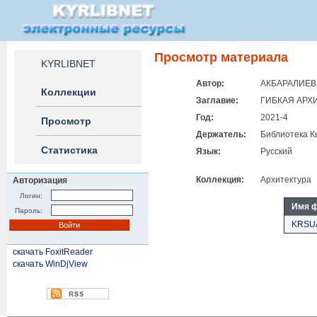
Просмотр материала
KYRLIBNET
Автор:
АКБАРАЛИЕВ 
Коллекции
Заглавие:
ГИБКАЯ АРХ
Год:
2021-4
Просмотр
Держатель:
Библиотека К
Статистика
Язык:
Русский
Коллекция:
Архитектура
Авторизация
Логин:
Имя 
Пароль:
KRSUA
скачать FoxitReader
скачать WinDjView