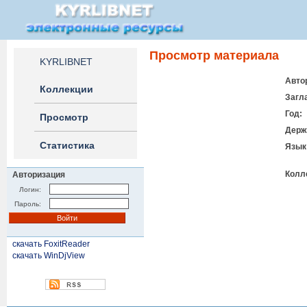
Просмотр материала
KYRLIBNET
Авто
Коллекции
Загл
Год:
Просмотр
Держ
Статистика
Язык
Колл
Авторизация
Логин:
Пароль:
скачать FoxitReader
скачать WinDjView