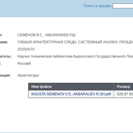
Поиск в архиве:
р:
СЕМЁНОВ В.С., АКБАРАЛИЕВ Р.Ш.
авие:
ГИБКАЯ АРХИТЕКТУРНАЯ СРЕДА. СИСТЕМНЫЙ АНАЛИЗ. ПРОЦ
2020(4)70
атель:
Научно техническая библиотека Кыргызского Государственного Тех
:
Русский
екция:
Архитектура
Имя файла
Размер
KGUSTA.SEMENOV V.S., AKBARALIEV R.SH.pdf
526.97 K