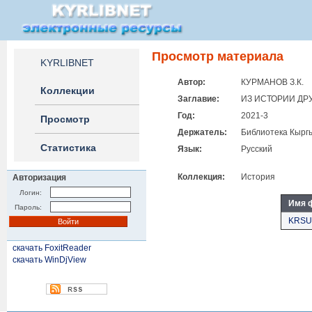
Просмотр материала
KYRLIBNET
Автор:
КУРМАНОВ З.К.
Коллекции
Заглавие:
ИЗ ИСТОРИИ ДР
Год:
2021-3
Просмотр
Держатель:
Библиотека Кыргы
Статистика
Язык:
Русский
Коллекция:
История
Авторизация
Логин:
Имя 
Пароль:
KRSU
скачать FoxitReader
скачать WinDjView