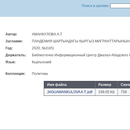
Поиск в архиве:
Автор:
АМАНКУЛОВА А.Т.
Заглавие:
ПАНДЕМИЯ ШАРТЫНДАГЫ КЫРГЫЗ МИГРАНТТАРЫНЫН
Год:
2020, №2(45)
Держатель:
Библиотечно Информационный Центр Джалал-Абадского Г
Язык:
Кыргызский
Коллекция:
Политика
Имя файла
Размер
Скач
JAGUAMANKULOVA A.T..pdf
199.05 Kb
758