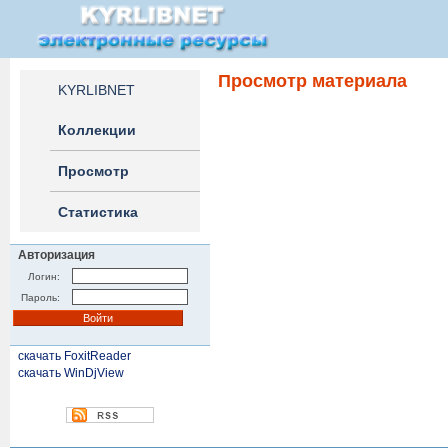
Просмотр материала
KYRLIBNET
Коллекции
Просмотр
Статистика
Авторизация
Логин:
Пароль:
скачать FoxitReader
скачать WinDjView