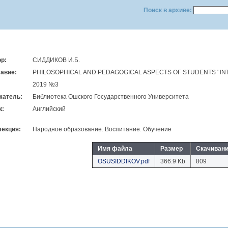
Поиск в архиве:
р:
СИДДИКОВ И.Б.
авие:
PHILOSOPHICAL AND PEDAGOGICAL ASPECTS OF STUDENTS ' 
2019 №3
жатель:
Библиотека Ошского Государственного Университета
к:
Английский
лекция:
Народное образование. Воспитание. Обучение
Имя файла
Размер
Скачиван
OSUSIDDIKOV.pdf
366.9 Kb
809