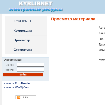
Просмотр материала
KYRLIBNET
Авто
Коллекции
Загл
Год:
Просмотр
Дер
Статистика
Язы
Кол
Авторизация
Логин:
Пароль:
скачать FoxitReader
скачать WinDjView