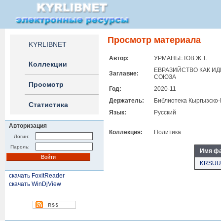
Просмотр материала
KYRLIBNET
Автор:
УРМАНБЕТОВ Ж.Т.
Коллекции
ЕВРАЗИЙСТВО КАК И
Заглавие:
СОЮЗА
Просмотр
Год:
2020-11
Держатель:
Библиотека Кыргызско-
Статистика
Язык:
Русский
Авторизация
Коллекция:
Политика
Логин:
Пароль:
Имя ф
KRSUUR
скачать FoxitReader
скачать WinDjView