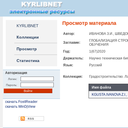
Просмотр материала
KYRLIBNET
Автор:
ИВАНОВА З.И., ШВЕДОВ
Коллекции
ГЛОБАЛИЗАЦИЯ СТРО
Заглавие:
ОБУЧЕНИЯ
Просмотр
Год:
1(67)2020
Держатель:
Научно техническая би
Статистика
Язык:
Русский
Авторизация
Коллекция:
Градостроительство. Л
Логин:
Пароль:
Имя файла
KGUSTA.IVANOVA Z.I.
скачать FoxitReader
скачать WinDjView