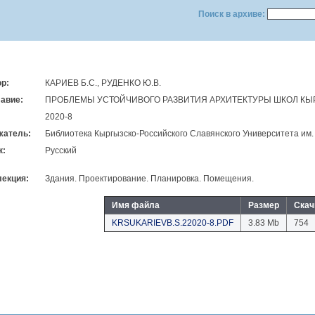
Поиск в архиве:
р:
КАРИЕВ Б.С., РУДЕНКО Ю.В.
авие:
ПРОБЛЕМЫ УСТОЙЧИВОГО РАЗВИТИЯ АРХИТЕКТУРЫ ШКОЛ КЫР
2020-8
жатель:
Библиотека Кыргызско-Российского Славянского Университета им.
к:
Русский
лекция:
Здания. Проектирование. Планировка. Помещения.
Имя файла
Размер
Скач
KRSUKARIEVB.S.22020-8.PDF
3.83 Mb
754