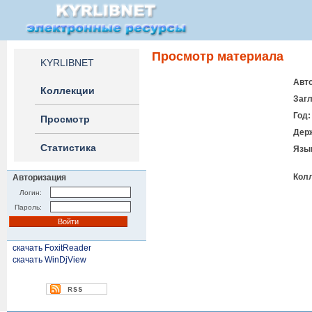
Просмотр материала
KYRLIBNET
Авто
Коллекции
Загл
Год:
Просмотр
Дер
Статистика
Язы
Кол
Авторизация
Логин:
Пароль:
скачать FoxitReader
скачать WinDjView