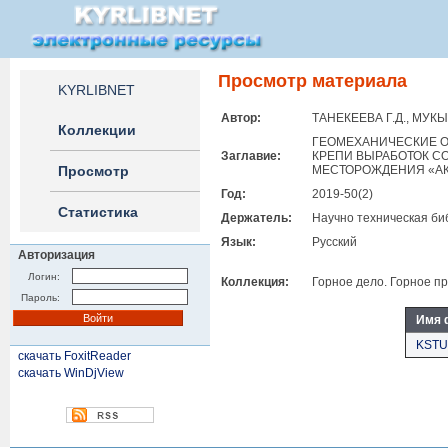
Просмотр материала
KYRLIBNET
Автор:
ТАНЕКЕЕВА Г.Д., МУК
Коллекции
ГЕОМЕХАНИЧЕСКИЕ О
Заглавие:
КРЕПИ ВЫРАБОТОК С
Просмотр
МЕСТОРОЖДЕНИЯ «А
Год:
2019-50(2)
Статистика
Держатель:
Научно техническая би
Язык:
Русский
Авторизация
Логин:
Коллекция:
Горное дело. Горное п
Пароль:
Имя 
KSTU
скачать FoxitReader
скачать WinDjView