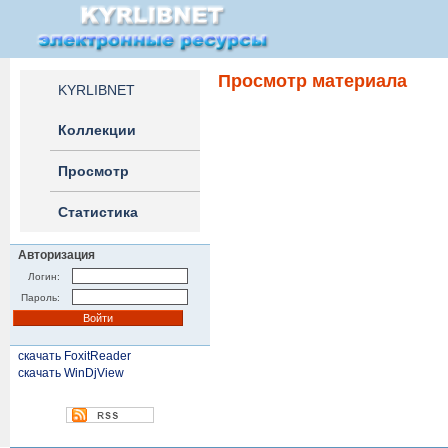
Просмотр материала
KYRLIBNET
Коллекции
Просмотр
Статистика
Авторизация
Логин:
Пароль:
скачать FoxitReader
скачать WinDjView