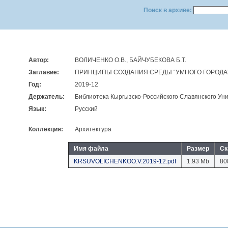
Поиск в архиве:
Автор:
ВОЛИЧЕНКО О.В., БАЙЧУБЕКОВА Б.Т.
Заглавие:
ПРИНЦИПЫ СОЗДАНИЯ СРЕДЫ “УМНОГО ГОРОДА
Год:
2019-12
Держатель:
Библиотека Кыргызско-Российского Славянского Уни
Язык:
Русский
Коллекция:
Архитектура
Имя файла
Размер
Ск
KRSUVOLICHENKOO.V.2019-12.pdf
1.93 Mb
80