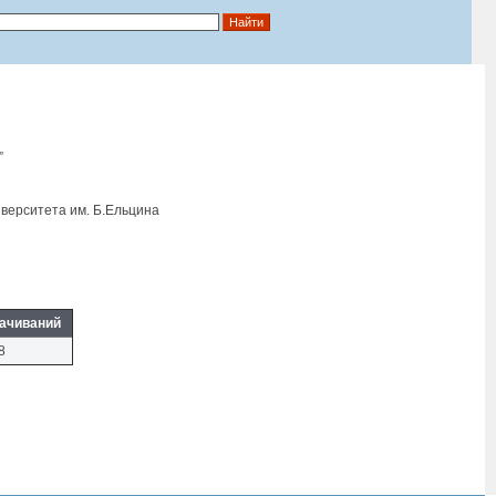
”
верситета им. Б.Eльцина
ачиваний
8