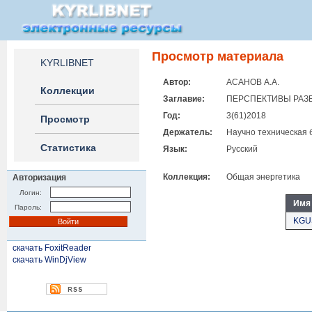
Просмотр материала
KYRLIBNET
Автор:
АСАНОВ А.А.
Коллекции
Заглавие:
ПЕРСПЕКТИВЫ РАЗ
Год:
3(61)2018
Просмотр
Держатель:
Научно техническая 
Статистика
Язык:
Русский
Коллекция:
Общая энергетика
Авторизация
Логин:
Имя
Пароль:
KGUS
скачать FoxitReader
скачать WinDjView