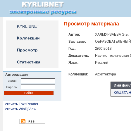
Просмотр материала
KYRLIBNET
Автор:
ХАЛМУРЗАЕВА Э.Б.
Коллекции
Заглавие:
ОБРАЗОВАТЕЛЬНЫЙ
Год:
2(60)2018
Просмотр
Держатель:
Научно техническая 
Статистика
Язык:
Русский
Коллекция:
Архитектура
Авторизация
Логин:
Имя фай
Пароль:
KGUSTA.HA
скачать FoxitReader
скачать WinDjView