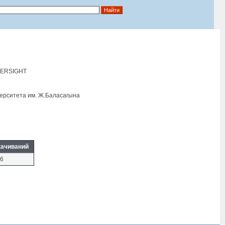
VERSIGHT
ерситета им. Ж.Баласагына
качиваний
6