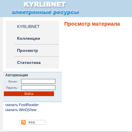
Просмотр материала
KYRLIBNET
Коллекции
Просмотр
Статистика
Авторизация
Логин:
Пароль:
скачать FoxitReader
скачать WinDjView