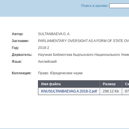
Поиск в архиве:
Автор:
SULTANBAEVA G. A.
Заглавие:
PARLIAMENTARY OVERSIGHT AS A FORM OF STATE O
Год:
2018-2
Держатель:
Научная Библиотека Кыргызского Национального Унив
Язык:
Английский
Коллекция:
Право. Юридические науки
Имя файла
Размер
С
KNUSULTANBAEVAG.A.2018-2.pdf
298.12 Kb
87