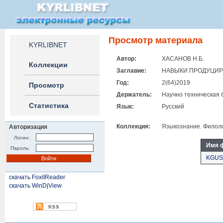
Просмотр материала
KYRLIBNET
Автор:
ХАСАНОВ Н.Б.
Коллекции
Заглавие:
НАВЫКИ ПРОДУЦИР
Год:
2(64)2019
Просмотр
Держатель:
Научно техническая 
Статистика
Язык:
Русский
Коллекция:
Языкознание. Филоло
Авторизация
Логин:
Имя 
Пароль:
KGUST
скачать FoxitReader
скачать WinDjView