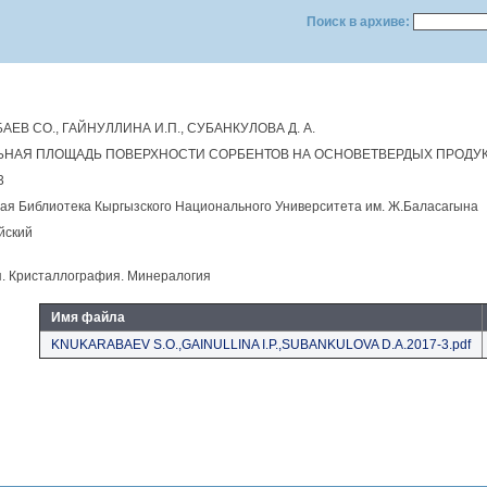
Поиск в архиве:
АЕВ CO., ГАЙНУЛЛИНА И.П., СУБАНКУЛОВА Д. А.
ЬНАЯ ПЛОЩАДЬ ПОВЕРХНОСТИ СОРБЕНТОВ НА ОСНОВЕТВЕРДЫХ ПРОДУКТ
3
ая Библиотека Кыргызского Национального Университета им. Ж.Баласагына
йский
. Кристаллография. Минералогия
Имя файла
KNUKARABAEV S.O.,GAINULLINA I.P.,SUBANKULOVA D.A.2017-3.pdf