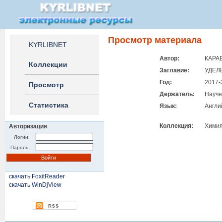
Просмотр материала
KYRLIBNET
Автор:
КАРАБ
Коллекции
Заглавие:
УДЕЛ
Год:
2017-
Просмотр
Держатель:
Научн
Статистика
Язык:
Англи
Коллекция:
Химия
Авторизация
Логин:
Пароль:
скачать FoxitReader
скачать WinDjView