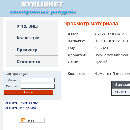
Просмотр материала
KYRLIBNET
Автор:
АБДРАШИТОВА М.Т.
Коллекции
Заглавие:
ПЕРСПЕКТИВА ИНТ
Год:
3-(57)2017
Просмотр
Держатель:
Научно техническая 
Статистика
Язык:
Русский
Коллекция:
Искусство. Декорати
Авторизация
Логин:
Имя фай
Пароль:
KGUSTA.
скачать FoxitReader
скачать WinDjView