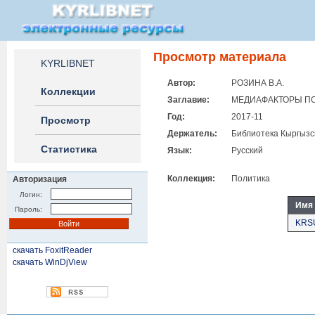
Просмотр материала
KYRLIBNET
Автор:
РОЗИНА В.А.
Коллекции
Заглавие:
МЕДИАФАКТОРЫ ПО
Год:
2017-11
Просмотр
Держатель:
Библиотека Кыргызск
Статистика
Язык:
Русский
Коллекция:
Политика
Авторизация
Логин:
Имя
Пароль:
KRSU
скачать FoxitReader
скачать WinDjView