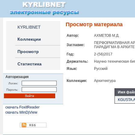
Просмотр материала
KYRLIBNET
Автор:
АХМЕТОВ М.Д.
Коллекции
ПЕРФОРМАТИВНАЯ АР
Заглавие:
ПАРАДИГМА В АРХИТ
Просмотр
Год:
2-(56)2017
Держатель:
Научно техническая би
Статистика
Язык:
Русский
Авторизация
Коллекция:
Архитектура
Логин:
Пароль:
Имя фай
KGUSTA.A
скачать FoxitReader
скачать WinDjView