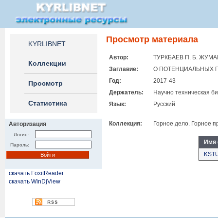
Просмотр материала
KYRLIBNET
Автор:
ТУРКБАЕВ П. Б. ЖУМА
Коллекции
Заглавие:
О ПОТЕНЦИАЛЬНЫХ 
Год:
2017-43
Просмотр
Держатель:
Научно техническая би
Статистика
Язык:
Русский
Коллекция:
Горное дело. Горное п
Авторизация
Логин:
Имя
Пароль:
KSTU
скачать FoxitReader
скачать WinDjView