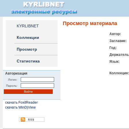
Просмотр материала
KYRLIBNET
Автор:
Коллекции
Заглавие:
Год:
Просмотр
Держатель
Статистика
Язык:
Коллекция:
Авторизация
Логин:
Пароль:
скачать FoxitReader
скачать WinDjView