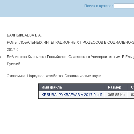
Поиск в архиве:
БАЛПЫКБАЕВА Б.А.
РОЛЬ ГЛОБАЛЬНЫХ ИНТЕГРАЦИОННЫХ ПРОЦЕССОВ В СОЦИАЛЬНО-
2017-9
:
Библиотека Кыргызско-Российского Славянского Университета им. Б.Eль
Русский
Экономика. Народное хозяйство. Экономические науки
Имя файла
Размер
С
KRSUBALPYKBAEVAB.A.2017-9.pdf
365.85 Kb
8