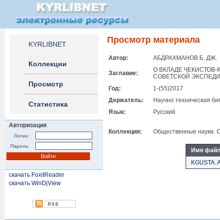
Просмотр материала
KYRLIBNET
Автор:
АБДРАХМАНОВ Б. ДЖ.
Коллекции
О ВКЛАДЕ ЧЕКИСТОВ
Заглавие:
СОВЕТСКОЙ ЭКСПЕДИ
Просмотр
Год:
1-(55)2017
Держатель:
Научно техническая би
Статистика
Язык:
Русский
Авторизация
Коллекция:
Общественные науки. Ст
Логин:
Пароль:
Имя фай
KGUSTA. 
скачать FoxitReader
скачать WinDjView