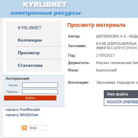
Просмотр материала
KYRLIBNET
Автор:
ШЕРБЕКОВА А.А., АБД
Коллекции
ЕАЭБ (ЕВРОАЗИЯЛЫК
Заглавие:
ЖӨНГӨ САЛУУСУНУН 
Просмотр
Год:
1-(55)2017
Держатель:
Научно техническая би
Статистика
Язык:
Кыргызский
Авторизация
Коллекция:
Экономика. Народное х
Логин:
Пароль:
Имя файла
KGUSTA.SHERBEK
скачать FoxitReader
скачать WinDjView