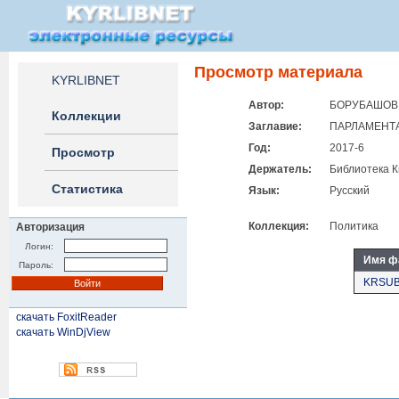
Просмотр материала
KYRLIBNET
Автор:
БОРУБАШОВ Б
Коллекции
Заглавие:
ПАРЛАМЕНТА
Год:
2017-6
Просмотр
Держатель:
Библиотека К
Статистика
Язык:
Русский
Коллекция:
Политика
Авторизация
Логин:
Имя ф
Пароль:
KRSUB
скачать FoxitReader
скачать WinDjView