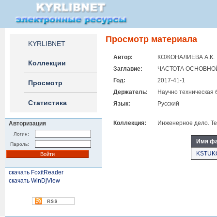
Просмотр материала
KYRLIBNET
Автор:
КОЖОНАЛИЕВА А.К.
Коллекции
Заглавие:
ЧАСТОТА ОСНОВНО
Год:
2017-41-1
Просмотр
Держатель:
Научно техническая 
Статистика
Язык:
Русский
Коллекция:
Инженерное дело. Те
Авторизация
Логин:
Имя ф
Пароль:
KSTUKO
скачать FoxitReader
скачать WinDjView