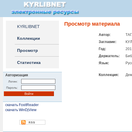
Просмотр материала
KYRLIBNET
Автор:
ТАГ
Коллекции
Заглавие:
КУ
Год:
201
Просмотр
Держатель:
Биб
Статистика
Язык:
Рус
Коллекция:
Дем
Авторизация
Логин:
Пароль:
скачать FoxitReader
скачать WinDjView