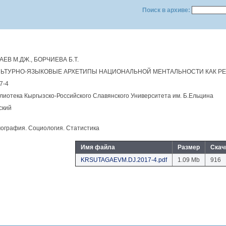
Поиск в архиве:
АЕВ М.ДЖ., БОРЧИЕВА Б.Т.
ЛЬТУРНО-ЯЗЫКОВЫЕ АРХЕТИПЫ НАЦИОНАЛЬНОЙ МЕНТАЛЬНОСТИ КАК Р
7-4
лиотека Кыргызско-Российского Славянского Университета им. Б.Eльцина
ский
ография. Социология. Статистика
Имя файла
Размер
Скач
KRSUTAGAEVM.DJ.2017-4.pdf
1.09 Mb
916