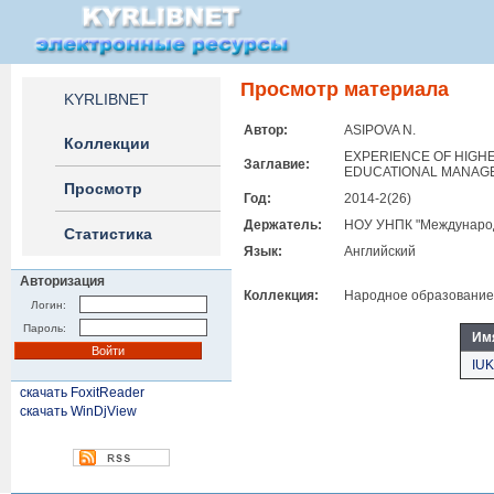
Просмотр материала
KYRLIBNET
Автор:
ASIPOVA N.
Коллекции
EXPERIENCE OF HIGHE
Заглавие:
EDUCATIONAL MANAG
Просмотр
Год:
2014-2(26)
Держатель:
НОУ УНПК "Международ
Статистика
Язык:
Английский
Авторизация
Коллекция:
Народное образование
Логин:
Пароль:
Им
IUK
скачать FoxitReader
скачать WinDjView