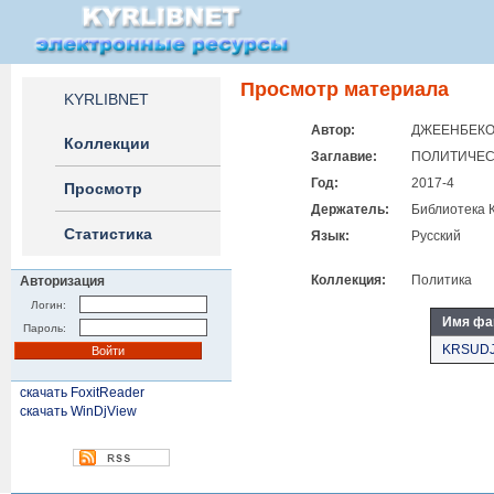
Просмотр материала
KYRLIBNET
Автор:
ДЖЕЕНБЕКОВ
Коллекции
Заглавие:
ПОЛИТИЧЕС
Год:
2017-4
Просмотр
Держатель:
Библиотека 
Статистика
Язык:
Русский
Коллекция:
Политика
Авторизация
Логин:
Имя фа
Пароль:
KRSUDJ
скачать FoxitReader
скачать WinDjView