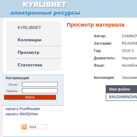
Просмотр материала
KYRLIBNET
Автор:
DAMINOV
Коллекции
Заглавие:
READIN
Год:
2016-3
Просмотр
Держатель:
Научная
Статистика
Язык:
Английс
Коллекция:
Экономи
Авторизация
Логин:
Имя файла
Пароль:
KNUDAMINOVAN.
скачать FoxitReader
скачать WinDjView