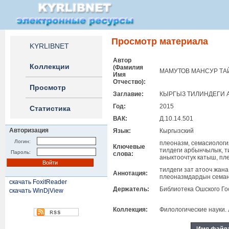
Просмотр материала
KYRLIBNET
Автор
Коллекции
(Фамилия
МАМУТОВ МАНСУР ТА
Имя
Отчество):
Просмотр
Заглавие:
КЫРГЫЗ ТИЛИНДЕГИ 
Год:
2015
Статистика
ВАК:
Д.10.14.501
Авторизация
Язык:
Кыргызский
Логин:
плеоназм, семасиологи
Ключевые
тилдеги арбынчылык, т
Пароль:
слова:
аныктоочтук катыш, п
тилдеги зат атооч жан
Аннотация:
плеоназмдардын семан
скачать FoxitReader
Держатель:
Библиотека Ошского Го
скачать WinDjView
Коллекция:
Филологические науки.