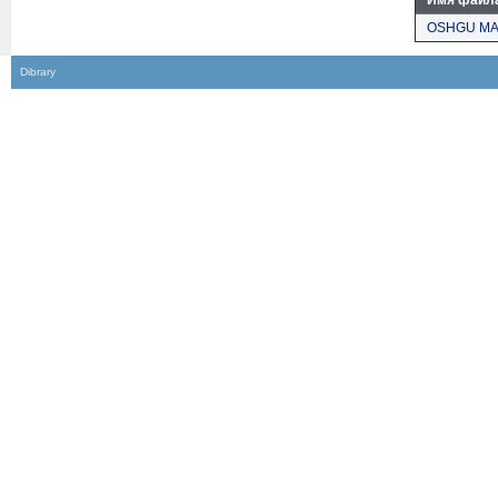
Имя файл
OSHGU MA
Dibrary