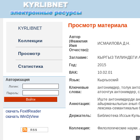
Просмотр материала
KYRLIBNET
Автор
Коллекции
(Фамилия
ИСМАИЛОВА Д.Н.
Имя
Отчество):
Просмотр
Заглавие:
КЫРГЫЗ ТИЛИНДЕГИ 
Год:
2015
Статистика
ВАК:
10.02.01
Авторизация
Язык:
Кыргызский
Логин:
Ключевые
антонимдер, толук анто
слова:
атоочтук антонимдер, с
Пароль:
Иште антонимдерди ан
Аннотация:
айырмачылыгын ачып бе
лексика-семантикалык 
скачать FoxitReader
Держатель:
Библиотека Иссык-Куль
скачать WinDjView
Коллекция:
Филологические науки.