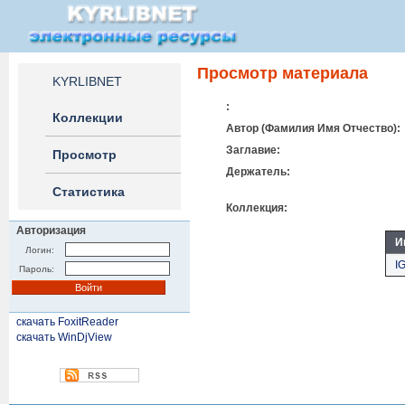
Просмотр материала
KYRLIBNET
:
Коллекции
Автор (Фамилия Имя Отчество):
Заглавие:
Просмотр
Держатель:
Статистика
Коллекция:
Авторизация
И
Логин:
I
Пароль:
скачать FoxitReader
скачать WinDjView