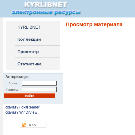
Просмотр материала
KYRLIBNET
Коллекции
Просмотр
Статистика
Авторизация
Логин:
Пароль:
скачать FoxitReader
скачать WinDjView