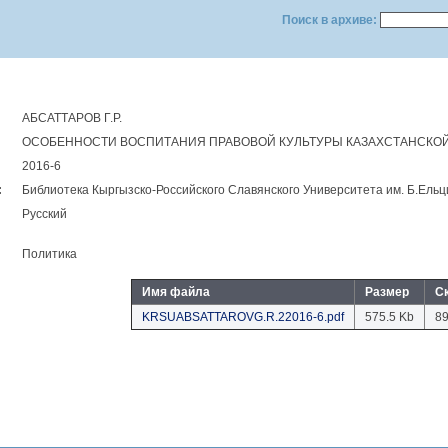
Поиск в архиве:
АБСАТТАРОВ Г.Р.
ОСОБЕННОСТИ ВОСПИТАНИЯ ПРАВОВОЙ КУЛЬТУРЫ КАЗАХСТАНСКО
2016-6
:
Библиотека Кыргызско-Российского Славянского Университета им. Б.Eль
Русский
Политика
Имя файла
Размер
С
KRSUABSATTAROVG.R.22016-6.pdf
575.5 Kb
8