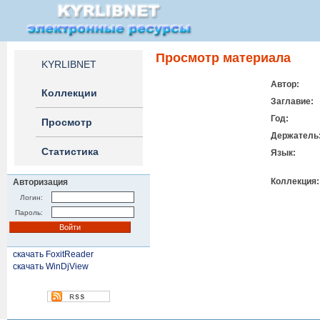
Просмотр материала
KYRLIBNET
Автор:
Коллекции
Заглавие:
Год:
Просмотр
Держатель
Статистика
Язык:
Коллекция:
Авторизация
Логин:
Пароль:
скачать FoxitReader
скачать WinDjView