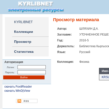
Просмотр материала
KYRLIBNET
Автор:
ШЛЯХИН Д.А.
Коллекции
Заглавие:
УТОЧНЕННОЕ РЕШЕ
Год:
2016-5
Просмотр
Держатель:
Библиотека Кыргызск
Статистика
Язык:
Русский
Коллекция:
Физика
Авторизация
Логин:
Имя
Пароль:
KRSU
скачать FoxitReader
скачать WinDjView