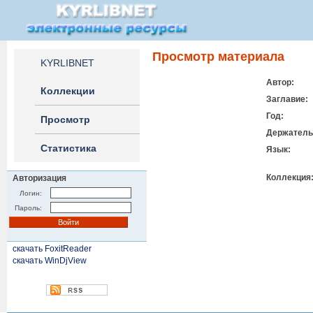
Просмотр материала
KYRLIBNET
Автор:
Коллекции
Заглавие:
Год:
Просмотр
Держатель
Статистика
Язык:
Коллекция
Авторизация
Логин:
Пароль:
скачать FoxitReader
скачать WinDjView