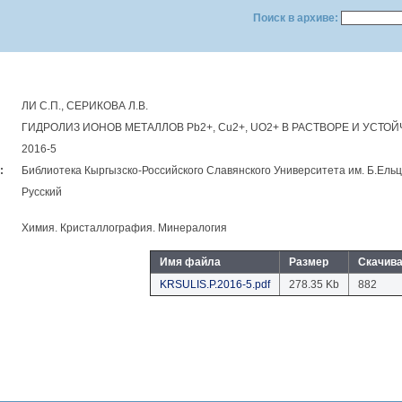
Поиск в архиве:
ЛИ С.П., СЕРИКОВА Л.В.
ГИДРОЛИЗ ИОНОВ МЕТАЛЛОВ Pb2+, Cu2+, UO2+ В РАСТВОРЕ И УС
2016-5
:
Библиотека Кыргызско-Российского Славянского Университета им. Б.Eль
Русский
:
Химия. Кристаллография. Минералогия
Имя файла
Размер
Скачив
KRSULIS.P.2016-5.pdf
278.35 Kb
882