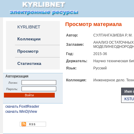
Просмотр материала
KYRLIBNET
Автор:
СУЛТАНГАЗИЕВА Р, М.
Коллекции
АНАЛИЗ ОСТАТОЧНЫХ
Заглавие:
МОДЕЛИНЕОДНОРОДНО
Просмотр
Год:
2015-36
Держатель:
Научно техническая би
Статистика
Язык:
Русский
Авторизация
Коллекция:
Инженерное дело. Техн
Логин:
Пароль:
Имя 
KSTU
скачать FoxitReader
скачать WinDjView