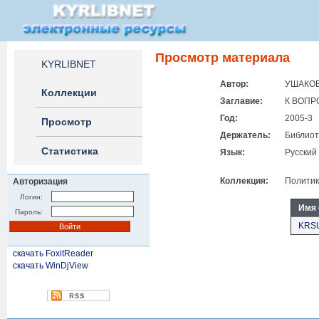
Просмотр материала
KYRLIBNET
Автор:
УШАКОВ
Коллекции
Заглавие:
К ВОПР
Год:
2005-3
Просмотр
Держатель:
Библиот
Статистика
Язык:
Русский
Коллекция:
Полити
Авторизация
Логин:
Имя
Пароль:
KRSU
скачать FoxitReader
скачать WinDjView