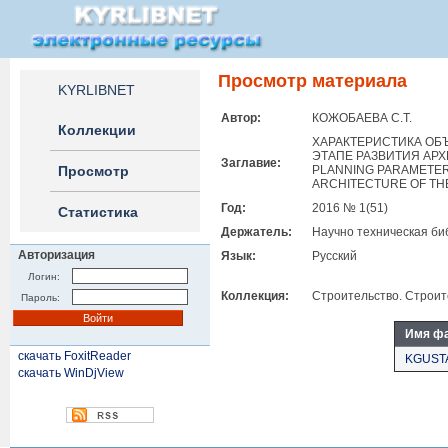
Просмотр материала
KYRLIBNET
Автор:
КОЖОБАЕВА С.Т.
Коллекции
ХАРАКТЕРИСТИКА ОБ
ЭТАПЕ РАЗВИТИЯ АРХ
Заглавие:
Просмотр
PLANNING PARAMETER
ARCHITECTURE OF THE
Год:
2016 № 1(51)
Статистика
Держатель:
Научно техническая би
Авторизация
Язык:
Русский
Логин:
Коллекция:
Строительство. Строи
Пароль:
Имя ф
скачать FoxitReader
KGUSTA
скачать WinDjView