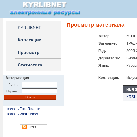
Просмотр материала
KYRLIBNET
Автор:
КОПЕ
Коллекции
Заглавие:
ТРАД
Год:
2005-
Просмотр
Держатель:
Библи
Статистика
Язык:
Русск
Коллекция:
Искус
Авторизация
Логин:
Имя 
Пароль:
KRSUK
скачать FoxitReader
скачать WinDjView