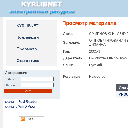
Просмотр материала
KYRLIBNET
Автор:
СМИРНОВ Ю.Н., АБДУЛ
Коллекции
О ПРОЕКТИРОВАНИИ 
Заглавие:
ДИЗАЙНА
Просмотр
Год:
2005-3
Держатель:
Библиотека Кыргызско-
Статистика
Язык:
Русский
Авторизация
Коллекция:
Искусство
Логин:
Пароль:
Имя 
KRSU
скачать FoxitReader
скачать WinDjView