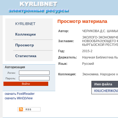
Просмотр материала
KYRLIBNET
Автор:
ЧЕРИКОВА Д.С. ШАМЫ
Коллекции
ЭКОЛОГО-ЭКОНОМИЧЕ
Заглавие:
НОВООБРАЗУЮЩЕГО Ф
Просмотр
КЫРГЫЗСКОЙ РЕСПУ
Год:
2015-2
Статистика
Держатель:
Научная Библиотека Кы
Язык:
Русский
Авторизация
Логин:
Коллекция:
Экономика. Народное х
Пароль:
Имя файла
KNUCHERIKOVA
скачать FoxitReader
скачать WinDjView