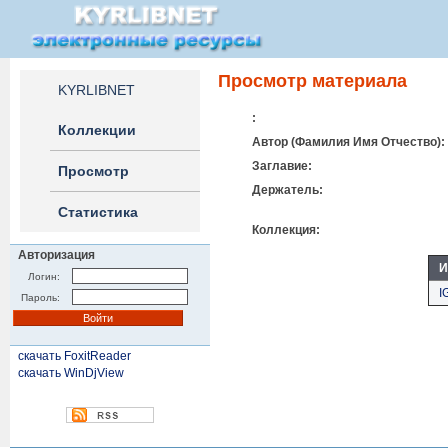
Просмотр материала
KYRLIBNET
:
Коллекции
Автор (Фамилия Имя Отчество):
Заглавие:
Просмотр
Держатель:
Статистика
Коллекция:
Авторизация
И
Логин:
I
Пароль:
скачать FoxitReader
скачать WinDjView